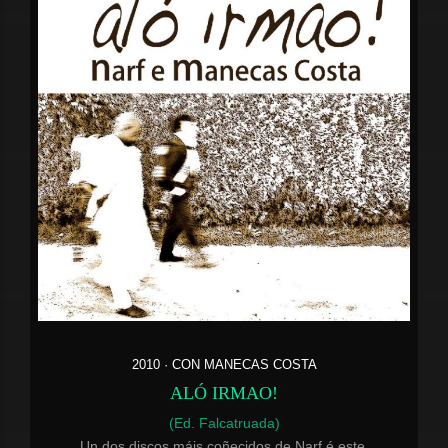
2010 · CON MANECAS COSTA
ALÓ IRMAO!
(Ed. Falcatruada)
Un dos discos máis coñecidos de Narf é este,