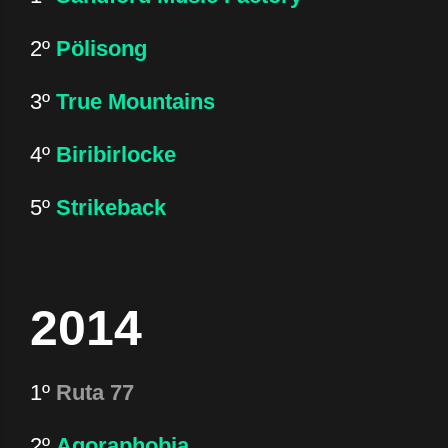
2º
Pölisong
3º
True Mountains
4º
Biribirlocke
5º
Strikeback
2014
1º
Ruta 77
2º
Agoraphobia