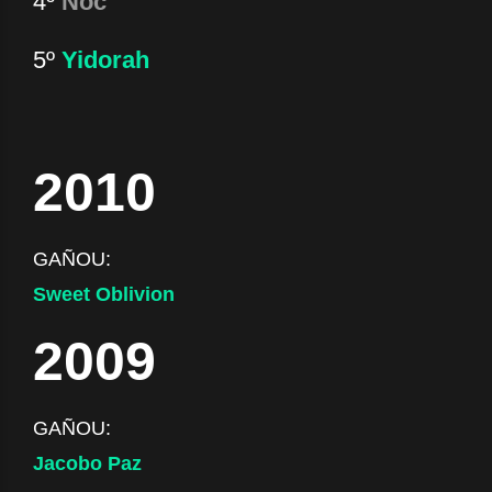
4º
Noc
5º
Yidorah
2010
GAÑOU:
Sweet Oblivion
2009
GAÑOU:
Jacobo Paz