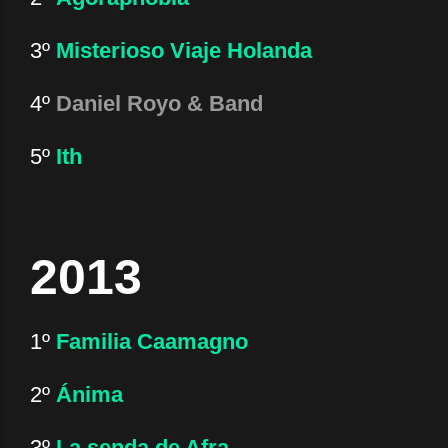
3º
Misterioso Viaje Holanda
4º
Daniel Royo & Band
5º
Ith
2013
1º
Familia Caamagno
2º
Ánima
3º
La senda de Afra