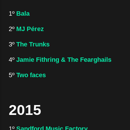
1º
Bala
2º
MJ Pérez
3º
The Trunks
4º
Jamie Fithring & The Fearghails
5º
Two faces
2015
1º
Sandford Music Factory